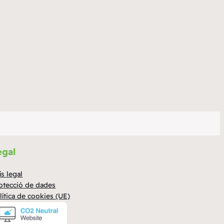
egal
ís legal
otecció de dades
lítica de cookies (UE)