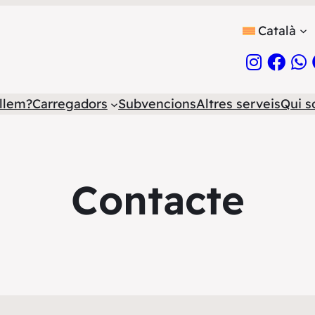
Català
llem?
Carregadors
Subvencions
Altres serveis
Qui 
Contacte