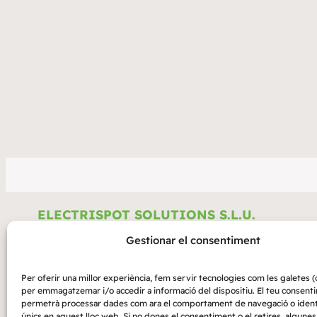
ELECTRISPOT SOLUTIONS S.L.U.
Gestionar el consentiment
Avinguda Mas Pins, 104, nau 12, baixos – 17457 Riudellots 
la Selva
Per oferir una millor experiència, fem servir tecnologies com les galetes (
info@electrispot.com
per emmagatzemar i/o accedir a informació del dispositiu. El teu consent
permetrà processar dades com ara el comportament de navegació o ident
+34 644 37 56 22
únics en aquest lloc web. Si no dones el consentiment o el retires, algunes