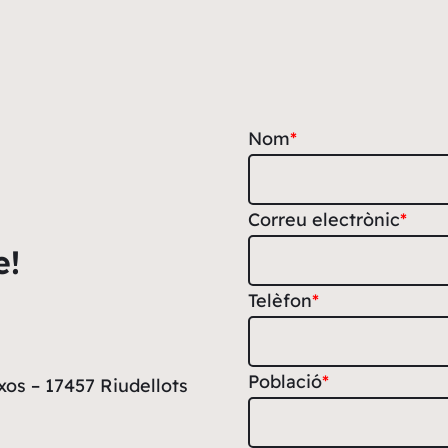
Nom
*
Correu electrònic
*
e!
Telèfon
*
Població
*
xos – 17457 Riudellots