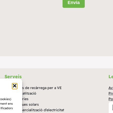
Envia
Serveis
L
de
Punts de recàrrega per a VE
Av
Climatització
Pr
Bateries
Po
cookies)
iment ens
Plaques solars
ificadors
Comercialització d’electricitat