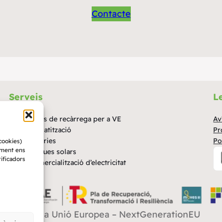
Contacte
Serveis
L
de
Punts de recàrrega per a VE
Av
Climatització
Pr
Bateries
Po
cookies)
iment ens
Plaques solars
ificadors
Comercialització d’electricitat
ançat per la Unió Europea – NextGenerationEU