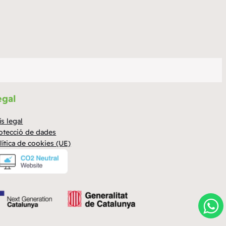
egal
ís legal
otecció de dades
lítica de cookies (UE)