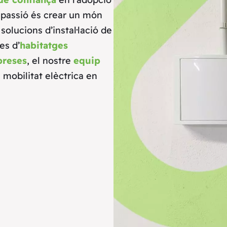
a passió és crear un món
solucions d’instal·lació de
es d’
habitatges
reses
, el nostre
equip
 mobilitat elèctrica en