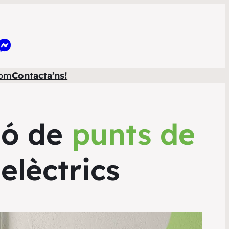
som
Contacta’ns!
ció de
punts de
elèctrics