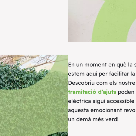
En un moment en què la sos
estem aquí per facilitar l
Descobriu com els nostr
tramitació d’ajuts
poden s
elèctrica sigui accessible
aquesta emocionant revol
un demà més verd!