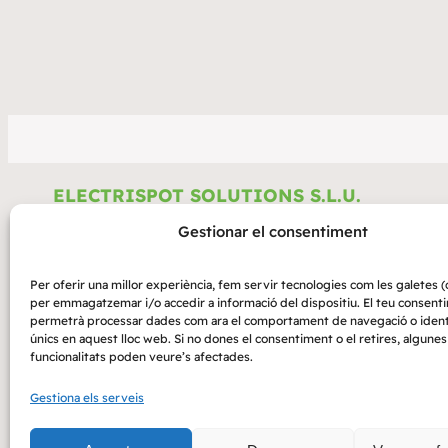
ELECTRISPOT SOLUTIONS S.L.U.
Gestionar el consentiment
Avinguda Mas Pins, 104, nau 12, baixos – 17457 Riudellots 
la Selva
Per oferir una millor experiència, fem servir tecnologies com les galetes (
info@electrispot.com
per emmagatzemar i/o accedir a informació del dispositiu. El teu consent
permetrà processar dades com ara el comportament de navegació o ident
+34 644 37 56 22
únics en aquest lloc web. Si no dones el consentiment o el retires, algunes
funcionalitats poden veure’s afectades.
Gestiona els serveis
Empresa acollida al Programa MOVES III, fin