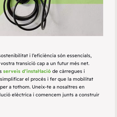
tenibilitat i l’eficiència són essencials,
a vostra transició cap a un futur més net.
es
serveis d’instal·lació
de càrregues i
implificar el procés i fer que la mobilitat
 per a tothom. Uneix-te a nosaltres en
ució elèctrica i comencem junts a construir