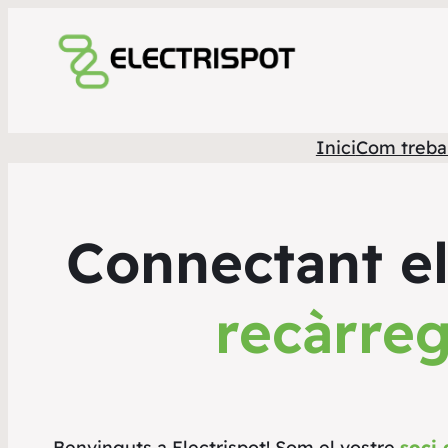
Inici
Com treba
Connectant el 
recàrre
Benvinguts a Electrispot! Som el vostre
soci 