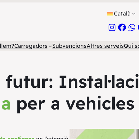
Català
llem?
Carregadors
Subvencions
Altres serveis
Qui 
futur: Instal·la
ga
per a vehicles 
de confiança
en l’adopció